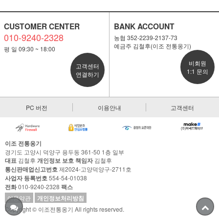
CUSTOMER CENTER
BANK ACCOUNT
010-9240-2328
농협 352-2239-2137-73
예금주 김철후(이조 전통옹기)
평 일 09:30 ~ 18:00
비회원
고객센터
1:1 문의
연결하기
PC 버전
이용안내
고객센터
이조 전통옹기
경기도 고양시 덕양구 용두동 361-50 1층 일부
대표
김철후
개인정보 보호 책임자
김철후
통신판매업신고번호
제2024-고양덕양구-2711호
사업자 등록번호
554-54-01038
전화
010-9240-2328
팩스
이용약관
개인정보처리방침
Copyright © 이조전통옹기 All rights reserved.