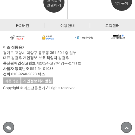
1:1 문의
연결하기
PC 버전
이용안내
고객센터
이조 전통옹기
경기도 고양시 덕양구 용두동 361-50 1층 일부
대표
김철후
개인정보 보호 책임자
김철후
통신판매업신고번호
제2024-고양덕양구-2711호
사업자 등록번호
554-54-01038
전화
010-9240-2328
팩스
이용약관
개인정보처리방침
Copyright © 이조전통옹기 All rights reserved.