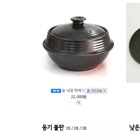
솥 내열 뚝배기
22,000원