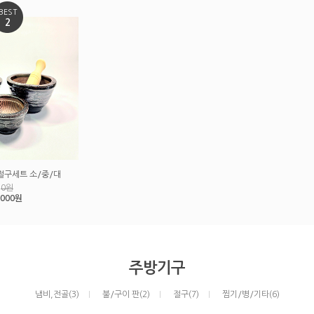
BEST
2
절구세트 소/중/대
0원
,000원
주방기구
냄비,전골(3)
불/구이 판(2)
절구(7)
찜기/병/기타(6)