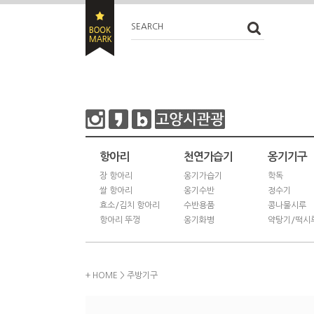
SEARCH
항아리
천연가습기
옹기기구
장 항아리
옹기가습기
학독
쌀 항아리
옹기수반
정수기
효소/김치 항아리
수반용품
콩나물시루
항아리 뚜껑
옹기화병
약탕기/떡시
+ HOME
>
주방기구