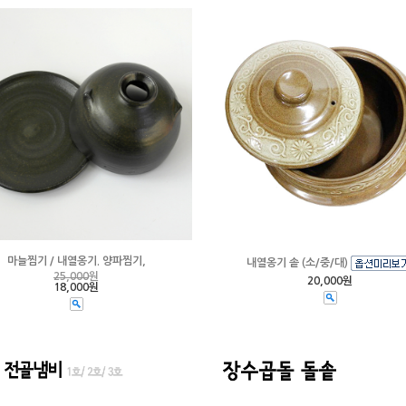
마늘찜기 / 내열옹기. 양파찜기,
내열옹기 솥 (소/중/대)
25,000
원
20,000원
18,000원