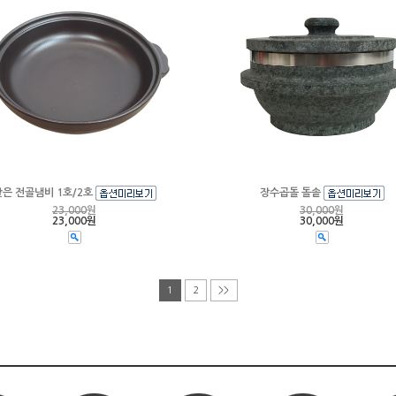
낮은 전골냄비 1호/2호
장수곱돌 돌솥
23,000
원
30,000
원
23,000원
30,000원
1
2
>>