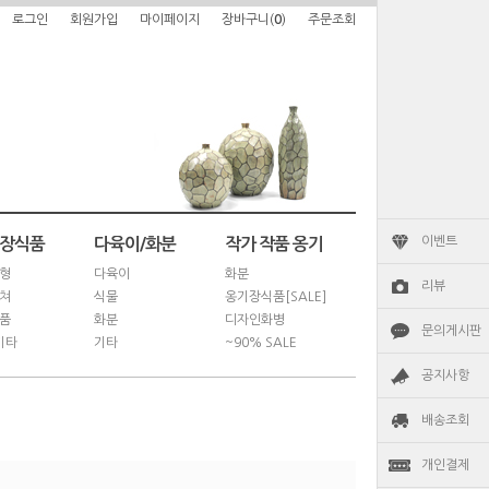
로그인
회원가입
마이페이지
장바구니(
0
)
주문조회
이벤트
/장식품
다육이/화분
작가 작품 옹기
형
다육이
화분
리뷰
쳐
식물
옹기장식품[SALE]
품
화분
디자인화병
문의게시판
기타
기타
~90% SALE
공지사항
배송조회
개인결제