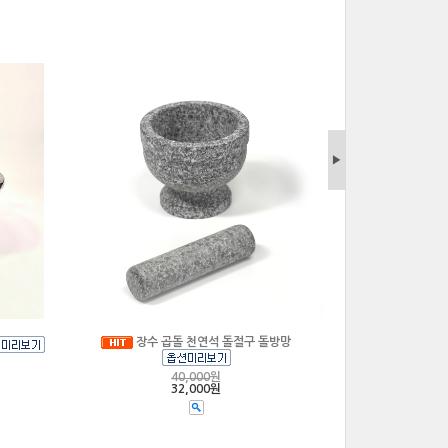
▶
장수 곱돌 천연석 돌절구 돌방망
40,000
원
32,000원