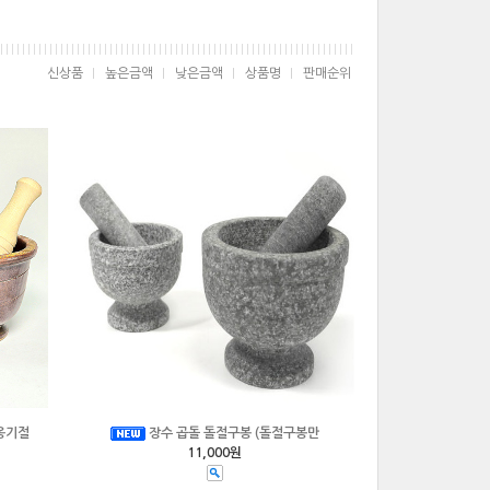
신상품
높은금액
낮은금액
상품명
판매순위
옹기절
장수 곱돌 돌절구봉 (돌절구봉만
11,000원