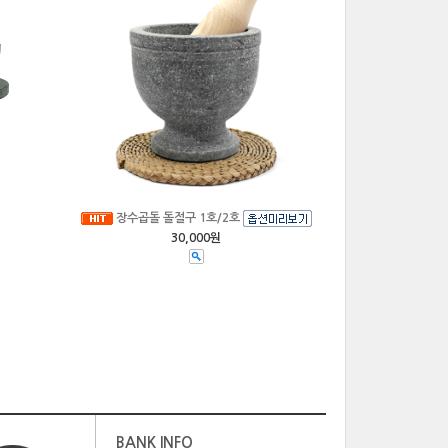
장수곱돌 돌절구 1호/2호
30,000원
BANK INFO