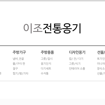
주방기구
주방용품
디자인옹기
선물
냄비,전골
그릇/접시
컵/ 잔/ 다기
토기인
불/구이 판
옹기단지
그릇/식기
미니어
절구
다기세트
인테리어 소품
장식소
루
찜기/병/기타
수저통
선물/