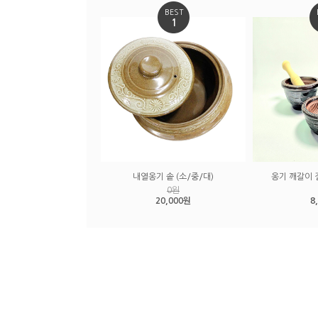
BEST
1
내열옹기 솥 (소/중/대)
옹기 깨갈이 
0원
20,000원
8