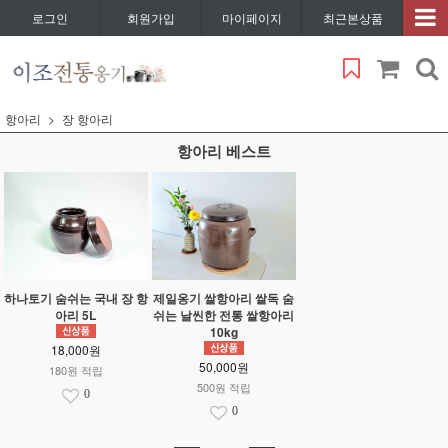
로그인
회원가입
마이페이지
최근본상품
항아리
장 항아리
항아리 베스트
하나토기 숨쉬는 국내 장 항
제일옹기 쌀항아리 쌀독 숨
아리 5L
쉬는 날씬한 전통 쌀항아리
10kg
18,000원
50,000원
180원 적립
500원 적립
0
0