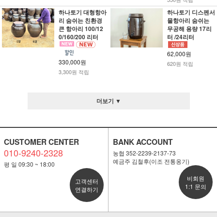
하나토기 대형항아
하나토기 디스펜서
리 숨쉬는 친환경
물항아리 숨쉬는
큰 항아리 100/12
무공해 용량 17리
0/160/200 리터
터 /24리터
62,000원
330,000원
620원 적립
3,300원 적립
더보기 ▼
CUSTOMER CENTER
BANK ACCOUNT
010-9240-2328
농협 352-2239-2137-73
예금주 김철후(이조 전통옹기)
평 일 09:30 ~ 18:00
비회원
고객센터
1:1 문의
연결하기