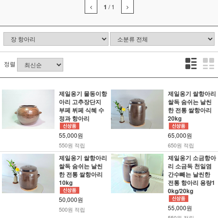
1
/
1
정렬
제일옹기 물동이항
제일옹기 쌀항아리
아리 고추장단지
쌀독 숨쉬는 날씬
부페 뷔페 식혜 수
한 전통 쌀항아리
정과 항아리
20kg
55,000원
65,000원
550원 적립
650원 적립
제일옹기 쌀항아리
제일옹기 소금항아
쌀독 숨쉬는 날씬
리 소금독 천일염
한 전통 쌀항아리
간수빼는 날씬한
10kg
전통 항아리 용량1
0kg/20kg
50,000원
55,000원
500원 적립
550원 적립